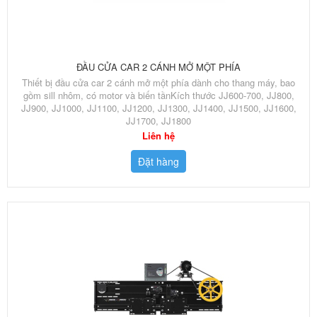
ĐẦU CỬA CAR 2 CÁNH MỞ MỘT PHÍA
Thiết bị đầu cửa car 2 cánh mở một phía dành cho thang máy, bao
gồm sill nhôm, có motor và biến tầnKích thước JJ600-700, JJ800,
JJ900, JJ1000, JJ1100, JJ1200, JJ1300, JJ1400, JJ1500, JJ1600,
JJ1700, JJ1800
Liên hệ
Đặt hàng