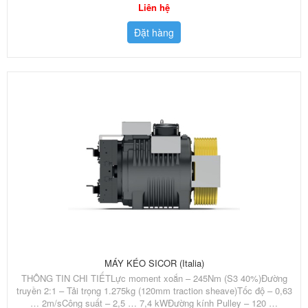
Liên hệ
Đặt hàng
MÁY KÉO SICOR (Italia)
THÔNG TIN CHI TIẾTLực moment xoắn – 245Nm (S3 40%)Đường
truyền 2:1 – Tải trọng 1.275kg (120mm traction sheave)Tốc độ – 0,63
… 2m/sCông suất – 2,5 … 7,4 kWĐường kính Pulley – 120 …