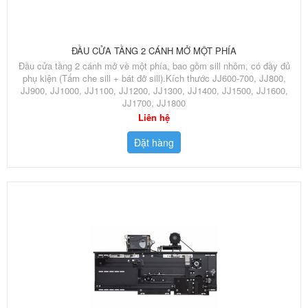
ĐẦU CỬA TẦNG 2 CÁNH MỞ MỘT PHÍA
Đầu cửa tầng 2 cánh mở về một phía, bao gồm sill nhôm, có đầy đủ
phụ kiện (Tấm che sill + bát đỡ sill).Kích thước JJ600-700, JJ800,
JJ900, JJ1000, JJ1100, JJ1200, JJ1300, JJ1400, JJ1500, JJ1600,
JJ1700, JJ1800
Liên hệ
Đặt hàng