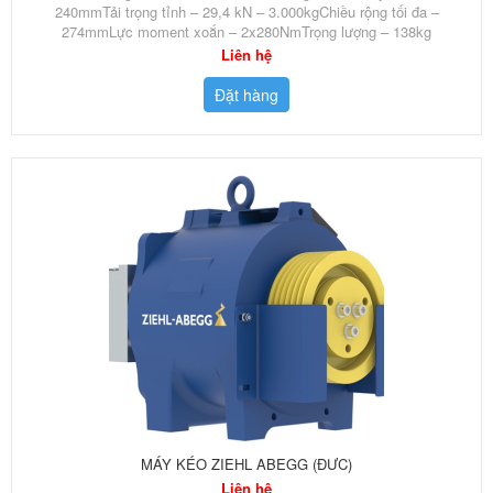
240mmTải trọng tỉnh – 29,4 kN – 3.000kgChiều rộng tối đa –
274mmLực moment xoắn – 2x280NmTrọng lượng – 138kg
Liên hệ
Đặt hàng
MÁY KÉO ZIEHL ABEGG (ĐƯC)
Liên hệ