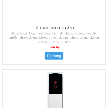
ĐẦU CỬA CAR CO 2 CÁNH
Đầu cửa car 2 cánh mở trung tâm, sill nhôm, có motor và biến
tầnKích thước JJ600-JJ650, JJ700, JJ750, JJ800, JJ850, JJ900,
JJ1000, JJ1100, JJ1200
Liên hệ
Đặt hàng