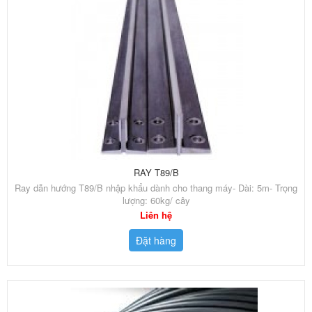
RAY T89/B
Ray dẫn hướng T89/B nhập khẩu dành cho thang máy- Dài: 5m- Trọng
lượng: 60kg/ cây
Liên hệ
Đặt hàng