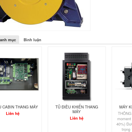
danh mục
Bình luận
U CABIN THANG MÁY
TỦ ĐIỀU KHIỂN THANG
MÁY KÉ
MÁY
Liên hệ
THÔNG 
Liên hệ
moment 
40%) Đườ
trọng