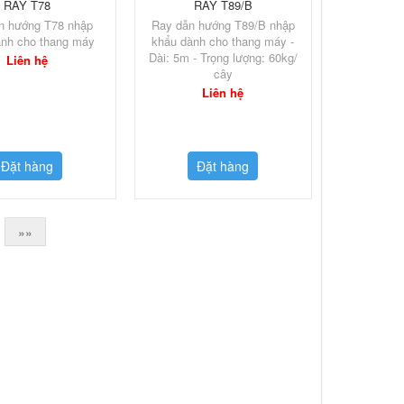
RAY T78
RAY T89/B
n hướng T78 nhập
Ray dẫn hướng T89/B nhập
ành cho thang máy
khẩu dành cho thang máy -
Dài: 5m - Trọng lượng: 60kg/
Liên hệ
cây
Liên hệ
Đặt hàng
Đặt hàng
»»