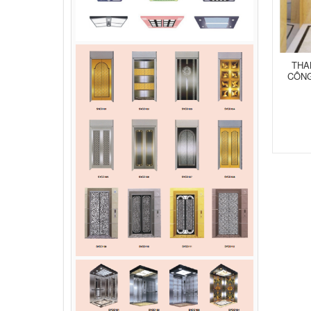
THA
CÔNG