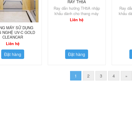
RAY TH5A
Ray dẫn hướng TH5A nhập
Ray dẫ
khẩu dành cho thang máy
khẩu d
Liên hệ
NG MÁY SỬ DỤNG
 NGHỆ UV-C GOLD
CLEANCAR
Liên hệ
Đặt hàng
Đặt hàng
1
2
3
4
»