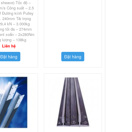
n sheave) Tốc độ –
m/s Công suất – 2,5
 Đường kính Pulley
… 240mm Tải trọng
29,4 kN – 3.000kg
ộng tối đa – 274mm
nt xoắn – 2x280Nm
g lượng – 138kg
Liên hệ
Đặt hàng
Đặt hàng