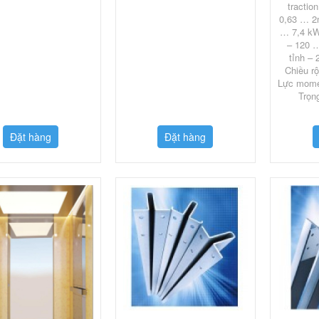
tractio
0,63 … 2
… 7,4 kW
– 120 
tỉnh – 
Chiều r
Lực mome
Trọn
Đặt hàng
Đặt hàng