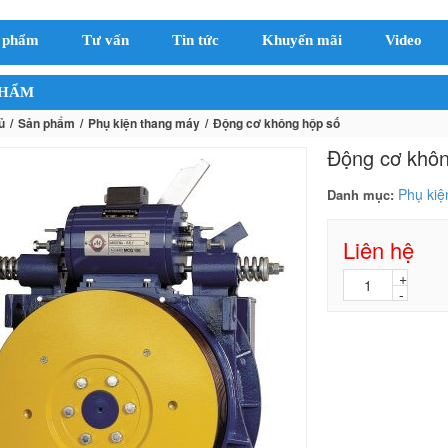
 phẩm
Tư vấn
Tin tức
Khuyến mãi
Video
PHẨM
ủ
Sản phẩm
Phụ kiện thang máy
Động cơ không hộp số
Động cơ khôn
Phụ kiệ
Danh mục:
Liên hệ