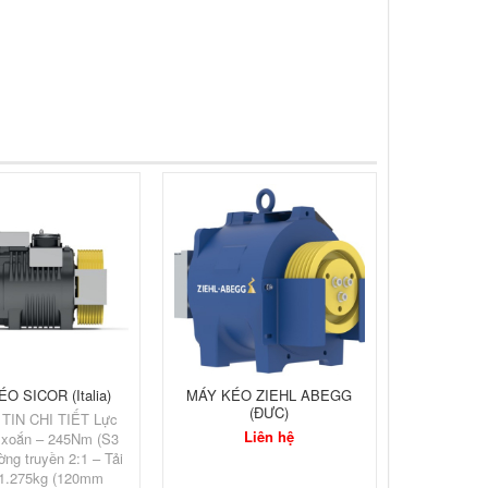
O SICOR (Italia)
MÁY KÉO ZIEHL ABEGG
(ĐƯC)
TIN CHI TIẾT Lực
Liên hệ
xoắn – 245Nm (S3
ng truyền 2:1 – Tải
 1.275kg (120mm