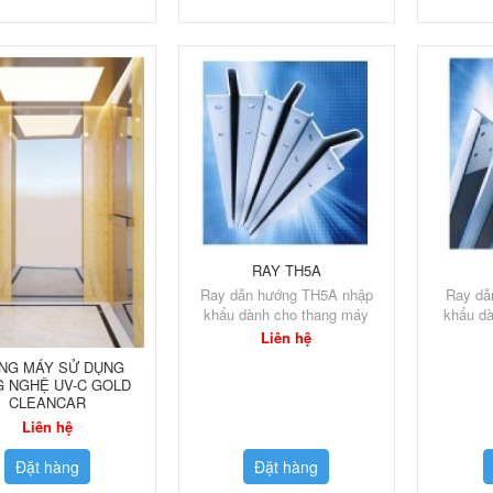
RAY TH5A
Ray dẫn hướng TH5A nhập
Ray dẫ
khẩu dành cho thang máy
khẩu d
Liên hệ
NG MÁY SỬ DỤNG
 NGHỆ UV-C GOLD
CLEANCAR
Liên hệ
Đặt hàng
Đặt hàng