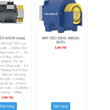
O SICOR (Italia)
MÁY KÉO ZIEHL ABEGG
(ĐƯC)
TIN CHI TIẾT Lực
Liên hệ
xoắn – 245Nm (S3
ng truyền 2:1 – Tải
 1.275kg (120mm
n sheave) Tốc độ –
m/s Công suất – 2,5
 Đường kính Pulley
… 240mm Tải trọng
29,4 kN – 3.000kg
ộng tối đa – 274mm
nt xoắn – 2x280Nm
g lượng – 138kg
Liên hệ
Đặt hàng
Đặt hàng