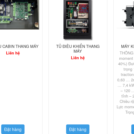
U CABIN THANG MÁY
TỦ ĐIỀU KHIỂN THANG
MÁY KÉ
MÁY
Liên hệ
THÔNG 
Liên hệ
moment 
40%) Đườ
trọng
tractio
0,63 … 2
… 7,4 kW
– 120 
tỉnh – 
Chiều r
Lực mome
Trọn
Đặt hàng
Đặt hàng