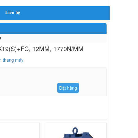
Liên hệ
M
X19(S)+FC, 12MM, 1770N/MM
n thang máy
Đặt hàng