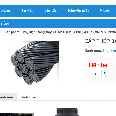
 phẩm
Tư vấn
Tin tức
Khuyến mãi
Video
PHẨM
ủ
Sản phẩm
Phụ kiện thang máy
CÁP THÉP 8X19(S)+FC, 12MM, 1770N/M
CÁP THÉP 8
Phụ kiệ
Danh mục:
Liên hệ
danh mục
Bình luận