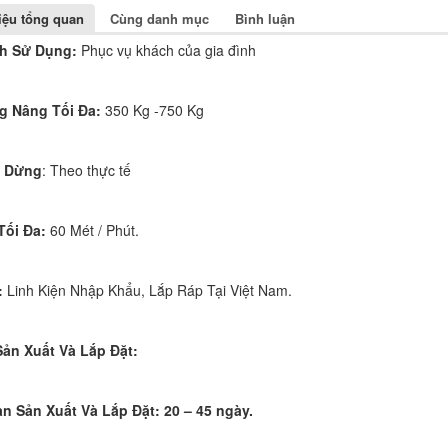
hiệu tổng quan
Cùng danh mục
Bình luận
h Sử Dụng:
Phục vụ khách của gia đình
ng Nâng Tối Đa:
350 Kg -750 Kg
m Dừng
: Theo thực tế
Tối Đa:
60 Mét / Phút.
:
Linh Kiện Nhập Khẩu, Lắp Ráp Tại Việt Nam.
Sản Xuất Và Lắp Đặt:
an Sản Xuất Và Lắp Đặt:
20 – 45 ngày.