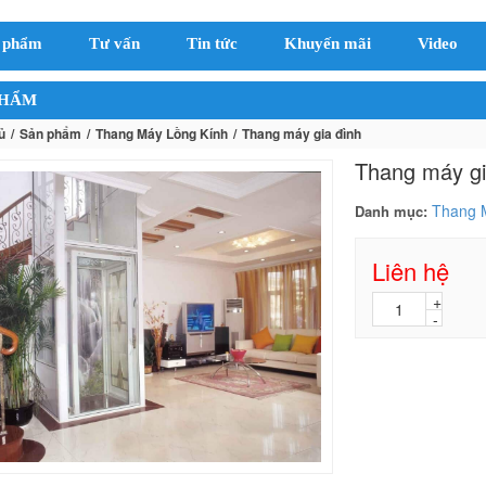
 phẩm
Tư vấn
Tin tức
Khuyến mãi
Video
PHẨM
ủ
Sản phẩm
Thang Máy Lồng Kính
Thang máy gia đình
Thang máy gi
Thang 
Danh mục:
Liên hệ