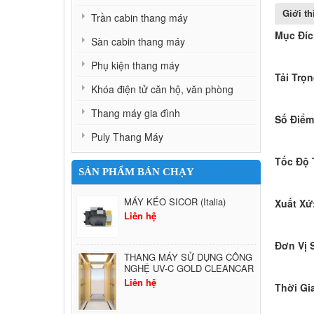
Giới t
Trần cabin thang máy
Mục Đíc
Sàn cabin thang máy
Phụ kiện thang máy
Tải Trọ
Khóa điện tử căn hộ, văn phòng
Thang máy gia đình
Số Điể
Puly Thang Máy
Tốc Độ 
SẢN PHẨM BÁN CHẠY
MÁY KÉO SICOR (Italia)
Xuất Xứ
Liên hệ
Đơn Vị 
THANG MÁY SỬ DỤNG CÔNG
NGHỆ UV-C GOLD CLEANCAR
Liên hệ
Thời Gi