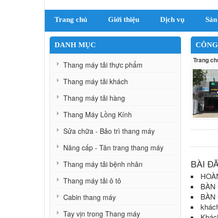
Trang chủ
Giới thiệu
Dịch vụ
Sản
DANH MỤC
CÔNG 
Trang ch
Thang máy tải thực phẩm
Thang máy tải khách
Thang máy tải hàng
Thang Máy Lồng Kính
Sửa chữa - Bảo trì thang máy
Nâng cấp - Tân trang thang máy
BÀI Đ
Thang máy tải bệnh nhân
HOÀN
Thang máy tải ô tô
BÀN 
BÀN 
Cabin thang máy
khác
Tay vịn trong Thang máy
Khác