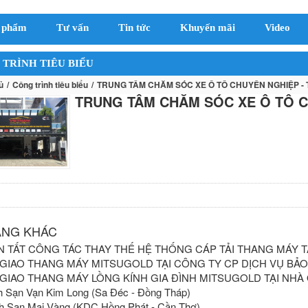
 phẩm
Tư vấn
Tin tức
Khuyến mãi
Video
TRÌNH TIÊU BIỂU
ủ
Công trình tiêu biểu
TRUNG TÂM CHĂM SÓC XE Ô TÔ CHUYÊN NGHIỆP - 
TRUNG TÂM CHĂM SÓC XE Ô TÔ C
ĂNG KHÁC
 TẤT CÔNG TÁC THAY THẾ HỆ THỐNG CÁP TẢI THANG MÁY T
GIAO THANG MÁY MITSUGOLD TẠI CÔNG TY CP DỊCH VỤ BẢO 
GIAO THANG MÁY LỒNG KÍNH GIA ĐÌNH MITSUGOLD TẠI NHÀ 
h Sạn Vạn Kim Long (Sa Đéc - Đồng Tháp)
h Sạn Mai Vàng (KDC Hồng Phát - Cần Thơ)