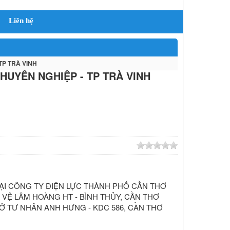
Liên hệ
TP TRÀ VINH
HUYÊN NGHIỆP - TP TRÀ VINH
ẠI CÔNG TY ĐIỆN LỰC THÀNH PHỐ CẦN THƠ
VỆ LÂM HOÀNG HT - BÌNH THỦY, CẦN THƠ
Ở TƯ NHÂN ANH HƯNG - KDC 586, CẦN THƠ