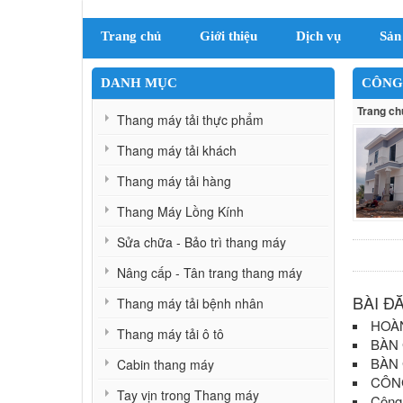
Trang chủ
Giới thiệu
Dịch vụ
Sản
DANH MỤC
CÔNG
Trang ch
Thang máy tải thực phẩm
Thang máy tải khách
Thang máy tải hàng
Thang Máy Lồng Kính
Sửa chữa - Bảo trì thang máy
Nâng cấp - Tân trang thang máy
BÀI Đ
Thang máy tải bệnh nhân
HOÀN
Thang máy tải ô tô
BÀN 
BÀN 
Cabin thang máy
CÔNG
Tay vịn trong Thang máy
Công 