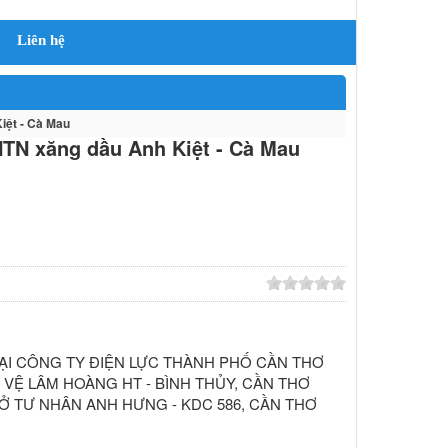
Liên hệ
iệt - Cà Mau
DNTN xăng dầu Anh Kiệt - Cà Mau
ẠI CÔNG TY ĐIỆN LỰC THÀNH PHỐ CẦN THƠ
VỆ LÂM HOÀNG HT - BÌNH THỦY, CẦN THƠ
Ở TƯ NHÂN ANH HƯNG - KDC 586, CẦN THƠ