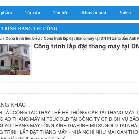
 phẩm
Tư vấn
Tin tức
Khuyến mãi
Video
 TRÌNH ĐANG THI CÔNG
ủ
Công trình tiêu biểu
Công trình lắp đặt thang máy tại DNTN xăng dầu Anh K
Công trình lắp đặt thang máy tại 
ĂNG KHÁC
 TẤT CÔNG TÁC THAY THẾ HỆ THỐNG CÁP TẢI THANG MÁY T
GIAO THANG MÁY MITSUGOLD TẠI CÔNG TY CP DỊCH VỤ BẢO 
GIAO THANG MÁY LỒNG KÍNH GIA ĐÌNH MITSUGOLD TẠI NHÀ 
 TRÌNH LẮP ĐẶT THANG MÁY - NHÀ NGHỈ NHƯ MAI CẦN THƠ
trình lắp đặt thang máy Cô Tuyết