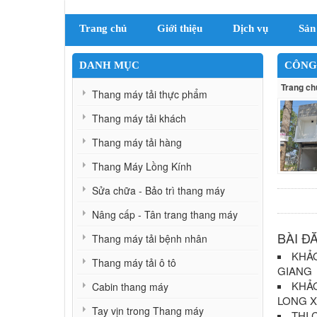
Trang chủ
Giới thiệu
Dịch vụ
Sản
DANH MỤC
CÔNG
Trang ch
Thang máy tải thực phẩm
Thang máy tải khách
Thang máy tải hàng
Thang Máy Lồng Kính
Sửa chữa - Bảo trì thang máy
Nâng cấp - Tân trang thang máy
BÀI Đ
Thang máy tải bệnh nhân
KHẢO
Thang máy tải ô tô
GIANG
KHẢO
Cabin thang máy
LONG X
Tay vịn trong Thang máy
THI 