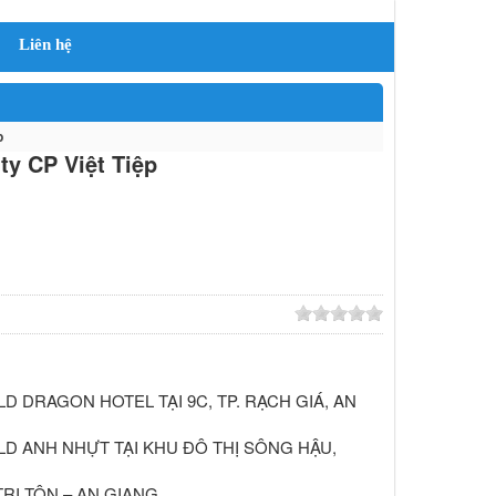
Liên hệ
p
ty CP Việt Tiệp
 DRAGON HOTEL TẠI 9C, TP. RẠCH GIÁ, AN
D ANH NHỰT TẠI KHU ĐÔ THỊ SÔNG HẬU,
RI TÔN – AN GIANG