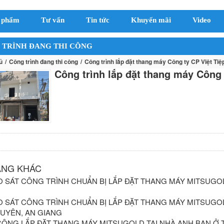
 phẩm
Tư vấn
Tin tức
Khuyến mãi
Video
 TRÌNH ĐANG THI CÔNG
ủ
Công trình đang thi công
Công trình lắp đặt thang máy Công ty CP Việt Tiệ
Công trình lắp đặt thang máy Công 
ĂNG KHÁC
 SÁT CÔNG TRÌNH CHUẨN BỊ LẮP ĐẶT THANG MÁY MITSUGOLD
 SÁT CÔNG TRÌNH CHUẨN BỊ LẮP ĐẶT THANG MÁY MITSUGOL
UYÊN, AN GIANG
CÔNG LẮP ĐẶT THANG MÁY MITSUGOLD TẠI NHÀ ANH BAN Ở T