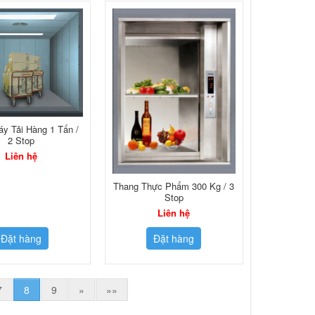
y Tải Hàng 1 Tấn /
2 Stop
Liên hệ
Thang Thực Phẩm 300 Kg / 3
Stop
Liên hệ
Đặt hàng
Đặt hàng
7
8
9
»
»»