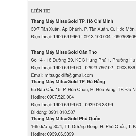
LIÊN HỆ
Thang Máy MitsuGold TP. Hồ Chí Minh
33/7 Tân Xuân, Ấp Chánh, P. Tân Xuân, Q. Hóc Môn,
Điện thoại: 1900 59 9960 - 0913.100.004 - 09036860
Thang Máy MitsuGold Cần Thơ
Số 14 - 16 Đường B9, KDC Hưng Phú 1, Phường Hư
Điện thoại: 1900 59 99 60 - 02923.766102 - 0908 686
Email: mitsugoldlift@gmail.com
Thang Máy MitsuGold TP. Đà Nẵng
65 Bàu Cầu 15, P. Hòa Châu, H. Hòa Vang, TP. Đà 
Hotline: 0907.520.004
Điện thoại: 1900 59 99 60 - 0939.06 33 99
Di động: 0931.010.507
Thang Máy MitsuGold Phú Quốc
165 đường 30/4, TT. Dương Đông, H. Phú Quốc, T. K
Hotline: 0939.06.3399