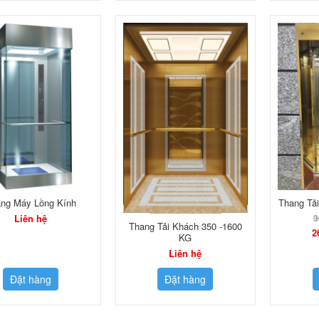
ng Máy Lồng Kính
Thang Tả
Liên hệ
3
Thang Tải Khách 350 -1600
2
KG
Liên hệ
Đặt hàng
Đặt hàng