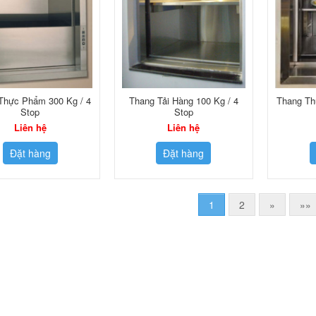
Thực Phẩm 300 Kg / 4
Thang Tải Hàng 100 Kg / 4
Thang Th
Stop
Stop
Liên hệ
Liên hệ
Đặt hàng
Đặt hàng
1
2
»
»»