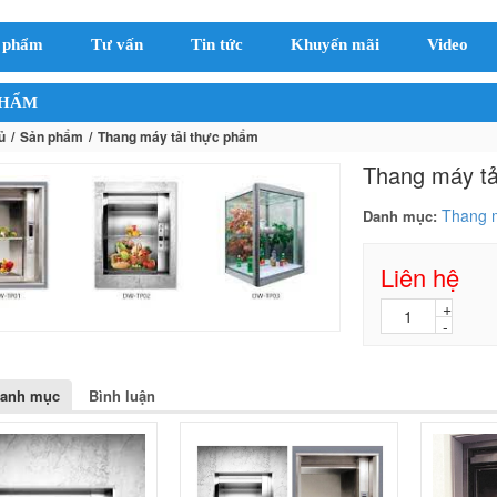
 phẩm
Tư vấn
Tin tức
Khuyến mãi
Video
PHẨM
ủ
Sản phẩm
Thang máy tải thực phẩm
Thang máy tả
Thang m
Danh mục:
Liên hệ
danh mục
Bình luận