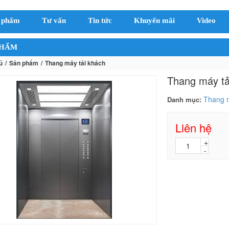
 phẩm
Tư vấn
Tin tức
Khuyến mãi
Video
PHẨM
ủ
Sản phẩm
Thang máy tải khách
Thang máy tả
Thang m
Danh mục:
Liên hệ