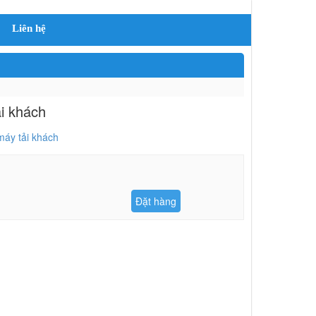
Liên hệ
i khách
áy tải khách
Đặt hàng