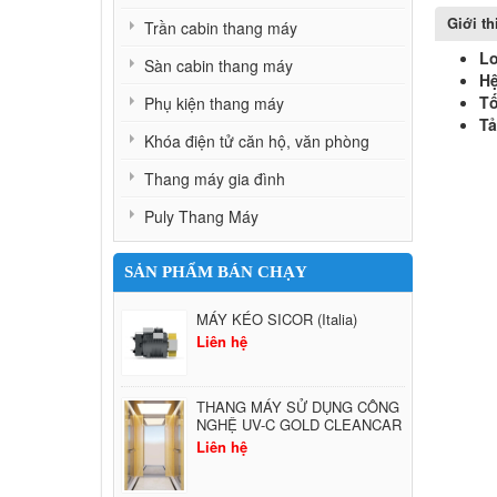
Giới t
Trần cabin thang máy
Lo
Sàn cabin thang máy
Hệ
Tố
Phụ kiện thang máy
Tả
Khóa điện tử căn hộ, văn phòng
Thang máy gia đình
Puly Thang Máy
SẢN PHẨM BÁN CHẠY
MÁY KÉO SICOR (Italia)
Liên hệ
THANG MÁY SỬ DỤNG CÔNG
NGHỆ UV-C GOLD CLEANCAR
Liên hệ