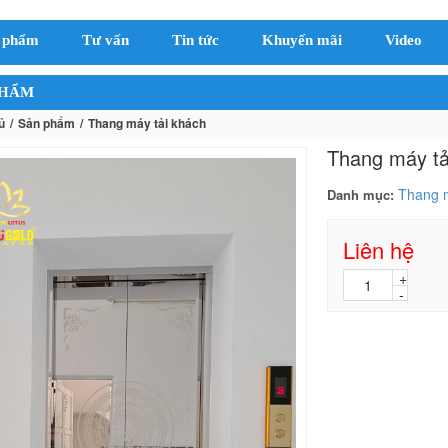
 phẩm
Tư vấn
Tin tức
Khuyến mãi
Video
PHẨM
ủ
Sản phẩm
Thang máy tải khách
Thang máy tả
Thang m
Danh mục:
Liên hệ