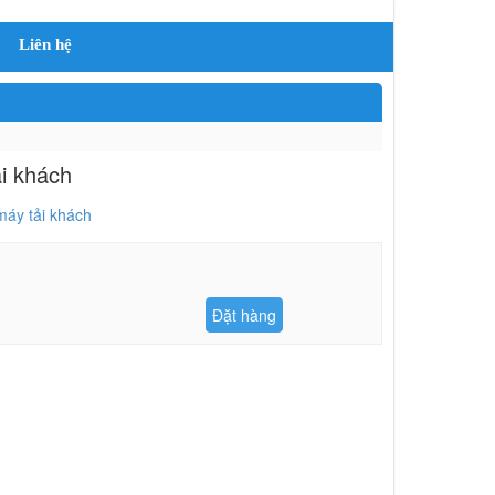
Liên hệ
i khách
áy tải khách
Đặt hàng